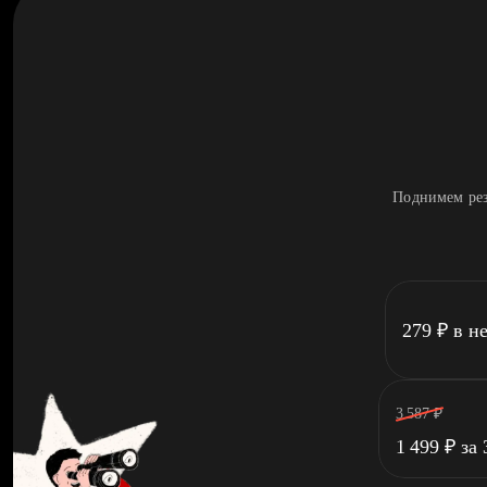
Поднимем рез
279
₽
в н
3 587
₽
1 499
₽
за 