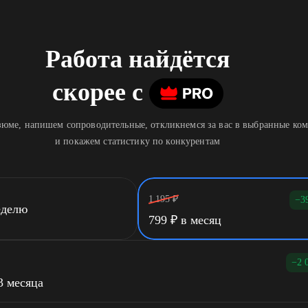
Работа найдётся
скорее
c
юме, напишем сопроводительные, откликнемся за вас в выбранные ко
и покажем статистику по конкурентам
1 195
₽
−3
еделю
799
₽
в месяц
−2 
3 месяца