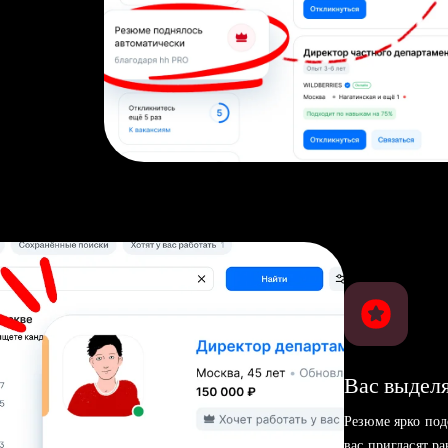
Вас выделя
Резюме ярко под
вас пригласят р