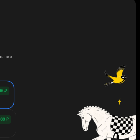
мпании
96
₽
088
₽