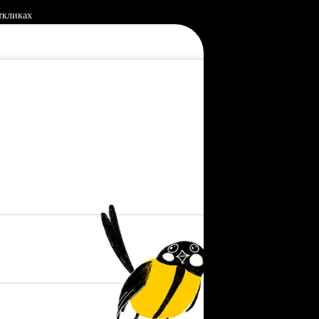
ткликах