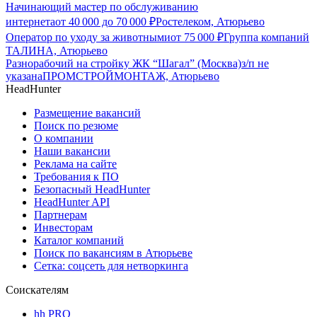
Начинающий мастер по обслуживанию
интернета
от
40 000
до
70 000
₽
Ростелеком, Атюрьево
Оператор по уходу за животными
от
75 000
₽
Группа компаний
ТАЛИНА, Атюрьево
Разнорабочий на стройку ЖК “Шагал” (Москва)
з/п не
указана
ПРОМСТРОЙМОНТАЖ, Атюрьево
HeadHunter
Размещение вакансий
Поиск по резюме
О компании
Наши вакансии
Реклама на сайте
Требования к ПО
Безопасный HeadHunter
HeadHunter API
Партнерам
Инвесторам
Каталог компаний
Поиск по вакансиям в Атюрьеве
Сетка: соцсеть для нетворкинга
Соискателям
hh PRO