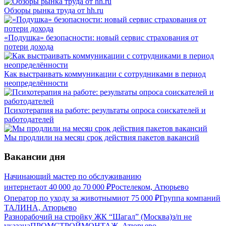
Обзоры рынка труда от hh.ru
«Подушка» безопасности: новый сервис страхования от
потери дохода
Как выстраивать коммуникации с сотрудниками в период
неопределённости
Психотерапия на работе: результаты опроса соискателей и
работодателей
Мы продлили на месяц срок действия пакетов вакансий
Вакансии дня
Начинающий мастер по обслуживанию
интернета
от
40 000
до
70 000
₽
Ростелеком, Атюрьево
Оператор по уходу за животными
от
75 000
₽
Группа компаний
ТАЛИНА, Атюрьево
Разнорабочий на стройку ЖК “Шагал” (Москва)
з/п не
указана
ПРОМСТРОЙМОНТАЖ, Атюрьево