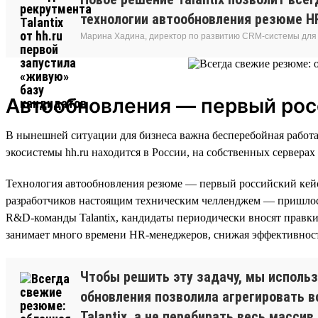
технологии автообновления резюме HR
Марина Хадина, директор по развитию CRM-системы для р
Автообновления — первый рос
В нынешней ситуации для бизнеса важна бесперебойная работа 
экосистемы hh.ru находится в России, на собственных серверах
Технология автообновления резюме — первый российский кейс 
разработчиков настоящим техническим челленджем — пришлось 
R&D-команды Talantix, кандидаты периодически вносят правки
занимает много времени HR-менеджеров, снижая эффективность
Чтобы решить эту задачу, мы использ
обновления позволила агрегировать в
Talantix, а не перебирать весь масси