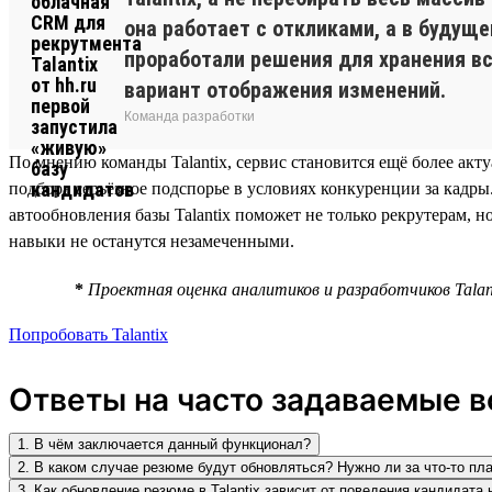
она работает с откликами, а в будущ
проработали решения для хранения вс
вариант отображения изменений.
Команда разработки
По мнению команды Talantix, сервис становится ещё более акт
подбора серьёзное подспорье в условиях конкуренции за кадры
автообновления базы Talantix поможет не только рекрутерам, н
навыки не останутся незамеченными.
*
Проектная оценка аналитиков и разработчиков Tala
Попробовать Talantix
Ответы на часто задаваемые 
1. В чём заключается данный функционал?
2. В каком случае резюме будут обновляться? Нужно ли за что-то пл
3. Как обновление резюме в Talantix зависит от поведения кандидата н