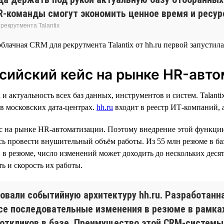
-команды смогут экономить ценное время и ресур
екрутмента Talantix
сийский кейс на рынке HR-авт
и актуальность всех баз данных, инструментов и систем. Talant
 в московских дата-центрах.
hh.ru
входит в реестр ИТ-компаний,
на рынке HR-автоматизации. Поэтому внедрение этой функции в
провести внушительный объём работы. Из 55 млн резюме в базе 
 в резюме, число изменений может доходить до нескольких деся
 и скорость их работы.
овали событийную архитектуру hh.ru. Разработанна
се последовательные изменения в резюме в рамка
в откликов в базе. Преимущество этой CRM-системы