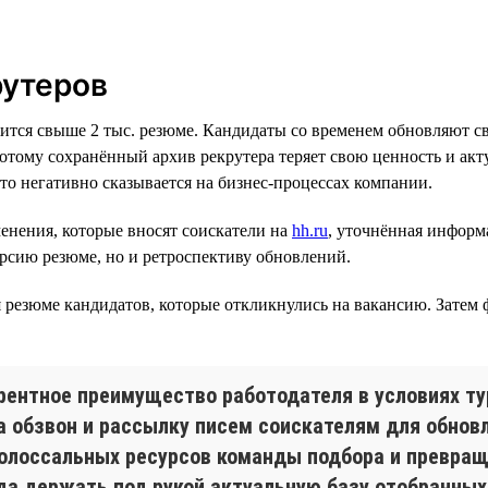
рутеров
ржится свыше 2 тыс. резюме. Кандидаты со временем обновляют 
отому сохранённый архив рекрутера теряет свою ценность и акту
что негативно сказывается на бизнес-процессах компании.
енения, которые вносят соискатели на
hh.ru
, уточнённая информ
ерсию резюме, но и ретроспективу обновлений.
я резюме кандидатов, которые откликнулись на вакансию. Затем
урентное преимущество работодателя в условиях т
а обзвон и рассылку писем соискателям для обнов
 колоссальных ресурсов команды подбора и превра
гда держать под рукой актуальную базу отобранных