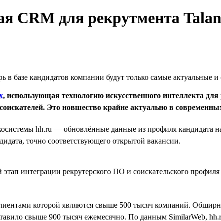
ая CRM для рекрутмента Talant
рь в базе кандидатов компании будут только самые актуальные 
x
, использующая технологию искусственного интеллекта для
оискателей. Это новшество крайне актуально в современных
стемы hh.ru — обновлённые данные из профиля кандидата на jo
ндидата, точно соответствующего открытой вакансии.
тап интеграции рекрутерского ПО и соискательского профиля hh
клиентами которой являются свыше 500 тысяч компаний. Обширн
ставило свыше 900 тысяч ежемесячно. По данным SimilarWeb, hh.