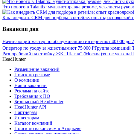
Что нового в Talantix: мультиотправка резюме, чек-листы руко
Как внедрить CRM для подбора в ретейле: опыт красноярской 
Вакансии дня
Начинающий мастер по обслуживанию интернета
от
40 000
до
7
Оператор по уходу за животными
от
75 000
₽
Группа компаний
Разнорабочий на стройку ЖК “Шагал” (Москва)
з/п не указана
П
HeadHunter
Размещение вакансий
Поиск по резюме
О компании
Наши вакансии
Реклама на сайте
Требования к ПО
Безопасный HeadHunter
HeadHunter API
Партнерам
Инвесторам
Каталог компаний
Поиск по вакансиям в Атюрьеве
Сетка: соцсеть для нетворкинга