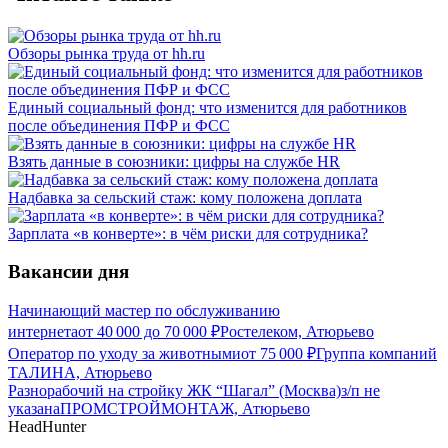
Обзоры рынка труда от hh.ru
Единый социальный фонд: что изменится для работников
после объединения ПФР и ФСС
Взять данные в союзники: цифры на службе HR
Надбавка за сельский стаж: кому положена доплата
Зарплата «в конверте»: в чём риски для сотрудника?
Вакансии дня
Начинающий мастер по обслуживанию
интернета
от
40 000
до
70 000
₽
Ростелеком, Атюрьево
Оператор по уходу за животными
от
75 000
₽
Группа компаний
ТАЛИНА, Атюрьево
Разнорабочий на стройку ЖК “Шагал” (Москва)
з/п не
указана
ПРОМСТРОЙМОНТАЖ, Атюрьево
HeadHunter