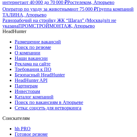
интернета
от
40 000
до
70 000
₽
Ростелеком, Атюрьево
Оператор по уходу за животными
от
75 000
₽
Группа компаний
ТАЛИНА, Атюрьево
Разнорабочий на стройку ЖК “Шагал” (Москва)
з/п не
указана
ПРОМСТРОЙМОНТАЖ, Атюрьево
HeadHunter
Размещение вакансий
Поиск по резюме
О компании
Наши вакансии
Реклама на сайте
Требования к ПО
Безопасный HeadHunter
HeadHunter API
Партнерам
Инвесторам
Каталог компаний
Поиск по вакансиям в Атюрьеве
Сетка: соцсеть для нетворкинга
Соискателям
hh PRO
Готовое резюме