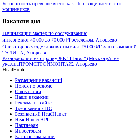
Безопасность превыше всего: как hh.ru защищает вас от
мошенников
Вакансии дня
Начинающий мастер по обслуживанию
интернета
от
40 000
до
70 000
₽
Ростелеком, Атюрьево
Оператор по уходу за животными
от
75 000
₽
Группа компаний
ТАЛИНА, Атюрьево
Разнорабочий на стройку ЖК “Шагал” (Москва)
з/п не
указана
ПРОМСТРОЙМОНТАЖ, Атюрьево
HeadHunter
Размещение вакансий
Поиск по резюме
О компании
Наши вакансии
Реклама на сайте
Требования к ПО
Безопасный HeadHunter
HeadHunter API
Партнерам
Инвесторам
Каталог компаний