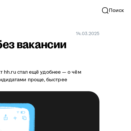
Поиск
14.03.2025
без вакансии
чат hh.ru стал ещё удобнее — о чём
андидатами проще, быстрее