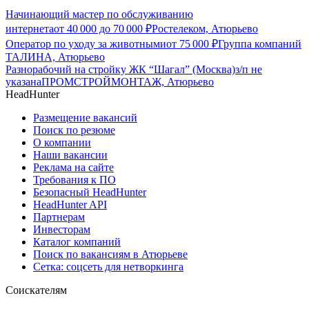
Начинающий мастер по обслуживанию
интернета
от
40 000
до
70 000
₽
Ростелеком, Атюрьево
Оператор по уходу за животными
от
75 000
₽
Группа компаний
ТАЛИНА, Атюрьево
Разнорабочий на стройку ЖК “Шагал” (Москва)
з/п не
указана
ПРОМСТРОЙМОНТАЖ, Атюрьево
HeadHunter
Размещение вакансий
Поиск по резюме
О компании
Наши вакансии
Реклама на сайте
Требования к ПО
Безопасный HeadHunter
HeadHunter API
Партнерам
Инвесторам
Каталог компаний
Поиск по вакансиям в Атюрьеве
Сетка: соцсеть для нетворкинга
Соискателям