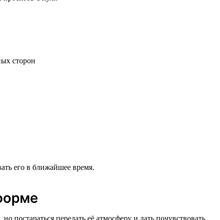
ных сторон
ать его в ближайшее время.
форме
о постараться передать её атмосферу и дать почувствовать,