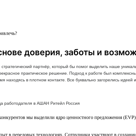
ривлечь?
нове доверия, заботы и возмо
 стратегический партнёр, который бы помог выделить наше уникал
прекрасное практическое решение. Подход к работе был комплексн
мя находясь в плотном контакте. Все буквально загорелись идеей 
да работодателя в АШАН Ритейл Россия
 конкурентов мы выделили ядро ценностного предложения (EVP) 
пыт в передовых технологиях. Сотрудники участвуют в создании