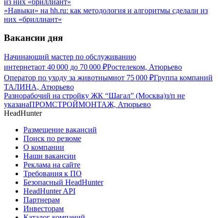
«Навыки» на hh.ru: как методология и алгоритмы сделали из
них «бриллиант»
Вакансии дня
Начинающий мастер по обслуживанию
интернета
от
40 000
до
70 000
₽
Ростелеком, Атюрьево
Оператор по уходу за животными
от
75 000
₽
Группа компаний
ТАЛИНА, Атюрьево
Разнорабочий на стройку ЖК “Шагал” (Москва)
з/п не
указана
ПРОМСТРОЙМОНТАЖ, Атюрьево
HeadHunter
Размещение вакансий
Поиск по резюме
О компании
Наши вакансии
Реклама на сайте
Требования к ПО
Безопасный HeadHunter
HeadHunter API
Партнерам
Инвесторам
Каталог компаний