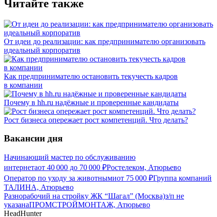
Читайте также
От идеи до реализации: как предпринимателю организовать
идеальный корпоратив
Как предпринимателю остановить текучесть кадров
в компании
Почему в hh.ru надёжные и проверенные кандидаты
Рост бизнеса опережает рост компетенций. Что делать?
Вакансии дня
Начинающий мастер по обслуживанию
интернета
от
40 000
до
70 000
₽
Ростелеком, Атюрьево
Оператор по уходу за животными
от
75 000
₽
Группа компаний
ТАЛИНА, Атюрьево
Разнорабочий на стройку ЖК “Шагал” (Москва)
з/п не
указана
ПРОМСТРОЙМОНТАЖ, Атюрьево
HeadHunter