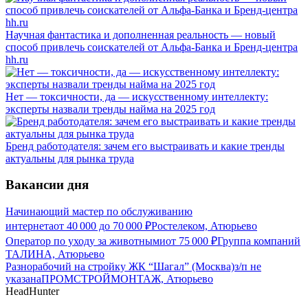
Научная фантастика и дополненная реальность — новый
способ привлечь соискателей от Альфа-Банка и Бренд-центра
hh.ru
Нет — токсичности, да — искусственному интеллекту:
эксперты назвали тренды найма на 2025 год
Бренд работодателя: зачем его выстраивать и какие тренды
актуальны для рынка труда
Вакансии дня
Начинающий мастер по обслуживанию
интернета
от
40 000
до
70 000
₽
Ростелеком, Атюрьево
Оператор по уходу за животными
от
75 000
₽
Группа компаний
ТАЛИНА, Атюрьево
Разнорабочий на стройку ЖК “Шагал” (Москва)
з/п не
указана
ПРОМСТРОЙМОНТАЖ, Атюрьево
HeadHunter