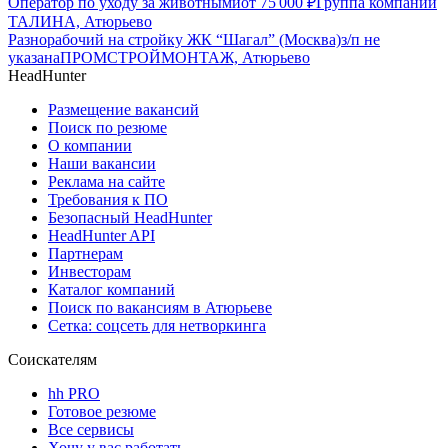
Оператор по уходу за животными
от
75 000
₽
Группа компаний
ТАЛИНА, Атюрьево
Разнорабочий на стройку ЖК “Шагал” (Москва)
з/п не
указана
ПРОМСТРОЙМОНТАЖ, Атюрьево
HeadHunter
Размещение вакансий
Поиск по резюме
О компании
Наши вакансии
Реклама на сайте
Требования к ПО
Безопасный HeadHunter
HeadHunter API
Партнерам
Инвесторам
Каталог компаний
Поиск по вакансиям в Атюрьеве
Сетка: соцсеть для нетворкинга
Соискателям
hh PRO
Готовое резюме
Все сервисы
Хочу у вас работать