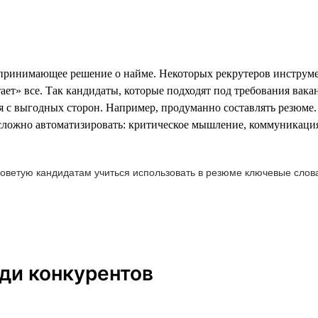
 принимающее решение о найме. Некоторых рекрутеров инструм
ет» все. Так кандидаты, которые подходят под требования вакан
бя с выгодных сторон. Например, продуманно составлять резюме.
сложно автоматизировать: критическое мышление, коммуникация,
оветую кандидатам учиться использовать в резюме ключевые слова
ди конкурентов