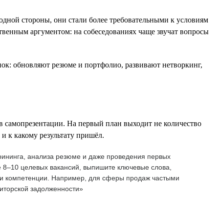
одной стороны, они стали более требовательными к условиям
ственным аргументом: на собеседованиях чаще звучат вопросы
нок: обновляют резюме и портфолио, развивают нетворкинг,
в самопрезентации. На первый план выходит не количество
 и к какому результату пришёл.
рининга, анализа резюме и даже проведения первых
е 8–10 целевых вакансий, выпишите ключевые слова,
или компетенции. Например, для сферы продаж частыми
биторской задолженности»