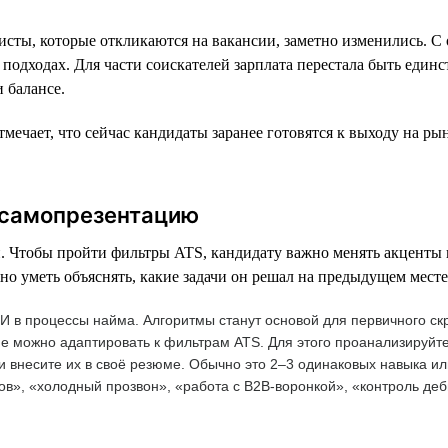
сты, которые откликаются на вакансии, заметно изменились. С 
подходах. Для части соискателей зарплата перестала быть един
 балансе.
ечает, что сейчас кандидаты заранее готовятся к выходу на ры
 самопрезентацию
. Чтобы пройти фильтры ATS, кандидату важно менять акценты 
но уметь объяснять, какие задачи он решал на предыдущем месте
 в процессы найма. Алгоритмы станут основой для первичного ск
ме можно адаптировать к фильтрам ATS. Для этого проанализируйт
 и внесите их в своё резюме. Обычно это 2–3 одинаковых навыка 
в», «холодный прозвон», «работа с B2B-воронкой», «контроль де