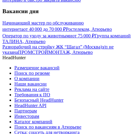
Вакансии дня
Начинающий мастер по обслуживанию
интернета
от
40 000
до
70 000
₽
Ростелеком, Атюрьево
Оператор по уходу за животными
от
75 000
₽
Группа компаний
ТАЛИНА, Атюрьево
Разнорабочий на стройку ЖК “Шагал” (Москва)
з/п не
указана
ПРОМСТРОЙМОНТАЖ, Атюрьево
HeadHunter
Размещение вакансий
Поиск по резюме
О компании
Наши вакансии
Реклама на сайте
Требования к ПО
Безопасный HeadHunter
HeadHunter API
Партнерам
Инвесторам
Каталог компаний
Поиск по вакансиям в Атюрьеве
Сетка: соцсеть для нетворкинга