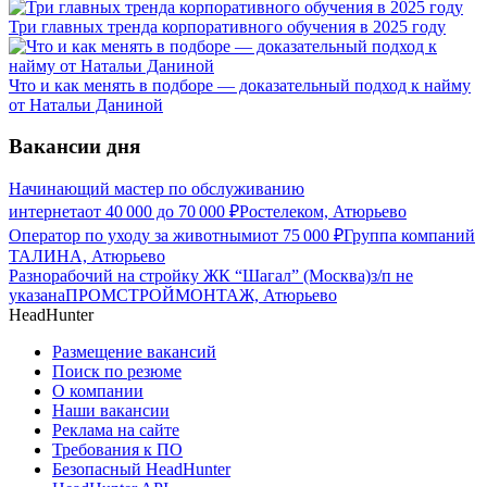
Три главных тренда корпоративного обучения в 2025 году
Что и как менять в подборе — доказательный подход к найму
от Натальи Даниной
Вакансии дня
Начинающий мастер по обслуживанию
интернета
от
40 000
до
70 000
₽
Ростелеком, Атюрьево
Оператор по уходу за животными
от
75 000
₽
Группа компаний
ТАЛИНА, Атюрьево
Разнорабочий на стройку ЖК “Шагал” (Москва)
з/п не
указана
ПРОМСТРОЙМОНТАЖ, Атюрьево
HeadHunter
Размещение вакансий
Поиск по резюме
О компании
Наши вакансии
Реклама на сайте
Требования к ПО
Безопасный HeadHunter