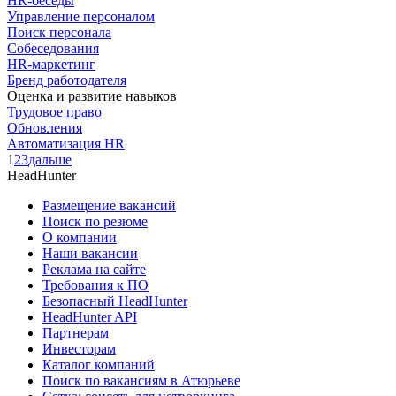
HR-беседы
Управление персоналом
Поиск персонала
Собеседования
HR-маркетинг
Бренд работодателя
Оценка и развитие навыков
Трудовое право
Обновления
Автоматизация HR
1
2
3
дальше
HeadHunter
Размещение вакансий
Поиск по резюме
О компании
Наши вакансии
Реклама на сайте
Требования к ПО
Безопасный HeadHunter
HeadHunter API
Партнерам
Инвесторам
Каталог компаний
Поиск по вакансиям в Атюрьеве