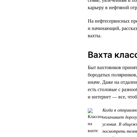
семье, увлечениям и п
карьеру в нефтяной от
На нефтесервисных пре
и начинающий, рассказ
вахты.
Вахта клас
Быт вахтовиков принято
бородатых полярников,
иначе. Даже на отдале
есть столовые с разно
и интернет — все, чтоб
Когда я отправляю
оплачивает дорогу
условия. В общеж
посмотреть телев