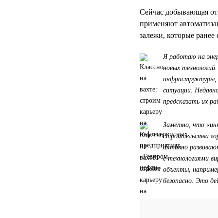
Сейчас добывающая отр
применяют автоматизац
залежи, которые ранее
Я работаю на энер
новых технологий
инфраструктуры, 
ситуации. Недавн
предсказать их р
Заметно, что «инн
строительства го
активно развиваю
с технологиями в
объекты, наприме
безопасно. Это де