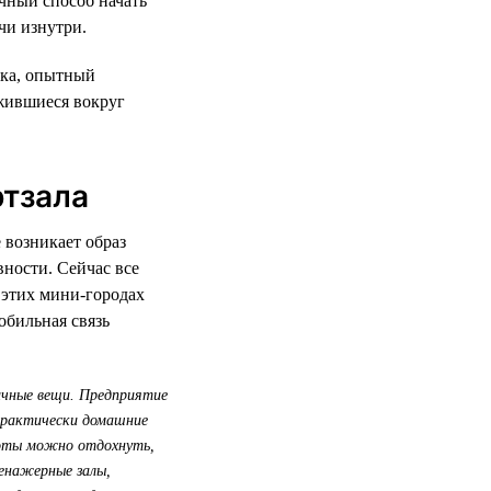
ичный способ начать
чи изнутри.
ика, опытный
жившиеся вокруг
ртзала
 возникает образ
вности. Сейчас все
 этих мини-городах
обильная связь
личные вещи. Предприятие
 практически домашние
боты можно отдохнуть,
ренажерные залы,