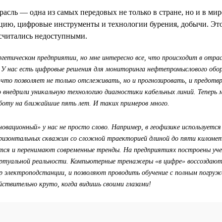
асль — одна из самых передовых не только в стране, но и в ми
ию, цифровые инструменты и технологии бурения, добычи. Это
 считались недоступными.
гетическом предприятии, но мне интересно все, что происходит в отрас
. У нас есть цифровые решения для мониторинга нефтепромыслового обо
что позволяет не только отслеживать, но и прогнозировать, и предо
о внедрили уникальную технологию диагностики кабельных линий. Тепер
аботу на ближайшие пять лет. И таких примеров много.
овационный» у нас не просто слово. Например, в геофизике используется
ризонтальных скважин со сложной траекторией длиной до пяти киломе
тся и перенимают современные тренды. На предприятиях построены уче
иртуальной реальности. Компьютерные тренажеры «в цифре» воссоздают
р электроподстанции, и позволяют проводить обучение с полным погруж
йствительно круто, когда видишь своими глазами!