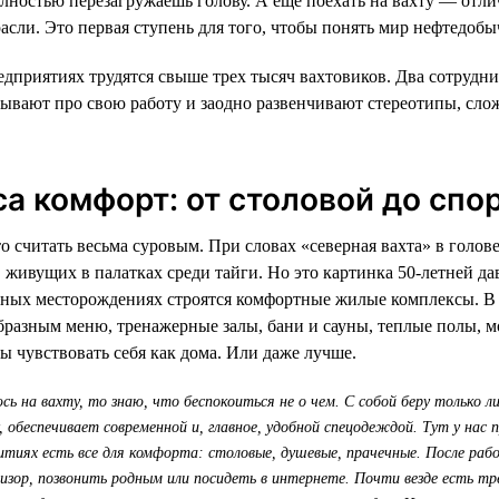
олностью перезагружаешь голову. А еще поехать на вахту — отл
расли. Это первая ступень для того, чтобы понять мир нефтедобы
дприятиях трудятся свыше трех тысяч вахтовиков. Два сотрудн
ывают про свою работу и заодно развенчивают стереотипы, сло
са комфорт: от столовой до спо
 считать весьма суровым. При словах «северная вахта» в голове
 живущих в палатках среди тайги. Но это картинка 50-летней да
нных месторождениях строятся комфортные жилые комплексы. В
образным меню, тренажерные залы, бани и сауны, теплые полы, м
ы чувствовать себя как дома. Или даже лучше.
сь на вахту, то знаю, что беспокоиться не о чем. С собой беру только 
, обеспечивает современной и, главное, удобной спецодеждой. Тут у нас
итиях есть все для комфорта: столовые, душевые, прачечные. После ра
изор, позвонить родным или посидеть в интернете. Почти везде есть т