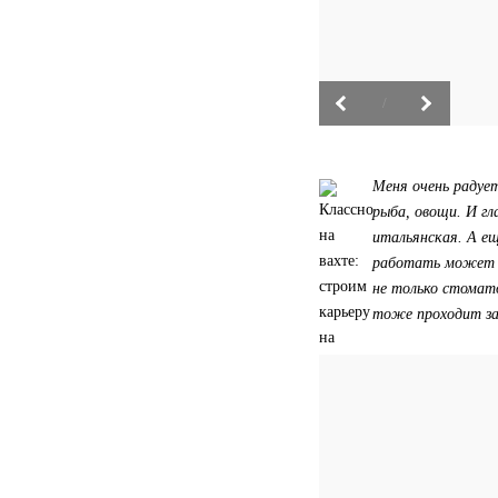
/
Меня очень радует
рыба, овощи. И гл
итальянская. А ещ
работать может т
не только стомат
тоже проходит за