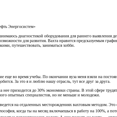
ефть Энергосистем»
 занимаюсь диагностикой оборудования для раннего выявления д
озможности для развития. Вахта нравится предсказуемым графико
кими, путешествовать, заниматься хобби.
 еще во время учебы. По окончании вуза меня взяли на постоянн
ится. За это я и люблю нашу отрасль, тут все друг за друга.
на нее приходится до 30% экономики страны. В этой сфере трудя
ого опытных специалистов, но не меньше и молодежи.
ведется на отдаленных месторождениях вахтовым методом. Это
лософия, когда ты на месяц включаешься в работу на 100%, а пот