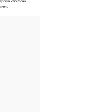
ощадках ежегодно
лений.