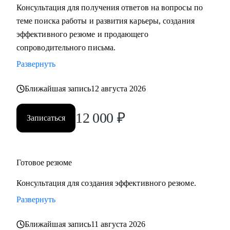
Консультация для получения ответов на вопросы по
теме поиска работы и развития карьеры, создания
С чем помогу:
эффективного резюме и продающего
• Разработать карьерную стратегию и план перехода в IT из
сопроводительного письма.
других сфер.
Развернуть
• Определить, какие из имеющихся навыков можно
применить сейчас, а чему можно научиться в процессе
Ближайшая запись
12 августа 2026
смены вектора.
• Правильно преподнести текущий опыт как в резюме, так
12 000
₽
Записаться
и в самопрезентации на интервью.
• Разобраться в рынке IT и его трендах.
Кому могу помочь:
Готовое резюме
• IT-специалистам от начального уровня до руководителей
Консультация для создания эффективного резюме.
в направлениях: Разработка, Тестирование, Техническая
поддержка, Прикладное и системное администрирование,
Развернуть
DevOps, Продуктовый и Проектный менеджмент,
Ближайшая запись
11 августа 2026
Системная аналитика