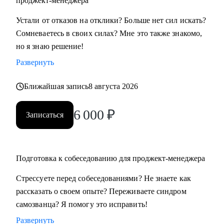
проджект-менеджера
• Всем, кто хочет освоить профессию проджект-менеджера
Устали от отказов на отклики? Больше нет сил искать?
с нуля
Сомневаетесь в своих силах? Мне это также знакомо,
• Проджект-менеджерам бизнеc-проектов в сферах:
но я знаю решение!
розничной торговли, электронной коммерции, финтеха и
Развернуть
информационной безопасности
• Руководителям, задумавшимся о внедрении проектного
Ближайшая запись
8 августа 2026
офиса
• Всем, кто хочет сменить карьеру и не знает с чего начать
6 000
₽
Записаться
• Тем, кто не ищет "успешный успех", а готов планомерно
и упорно работать над собой
Подготовка к собеседованию для проджект-менеджера
Стрессуете перед собеседованиями? Не знаете как
рассказать о своем опыте? Переживаете синдром
самозванца? Я помогу это исправить!
Развернуть