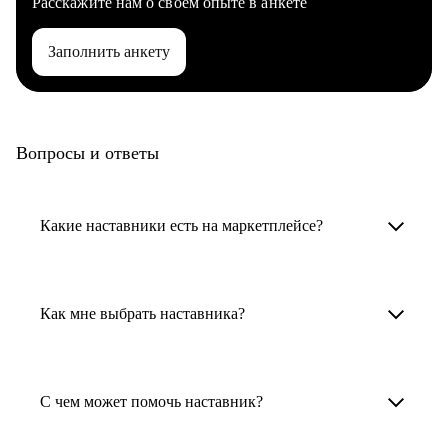
Расскажите нам о своем опыте в анкете
Заполнить анкету
Вопросы и ответы
Какие наставники есть на маркетплейсе?
Карьерные наставники — это HR-
специалисты, карьерные консультанты,
Как мне выбрать наставника?
психологи, резюмерайтеры и менторы.
Умный поиск поможет в три клика выбрать
Менторы работают в ИТ, дизайне, других
наставника для достижения вашей цели.
С чем может помочь наставник?
узкоспециализированных сферах. Они
помогут прокачать навыки, построить