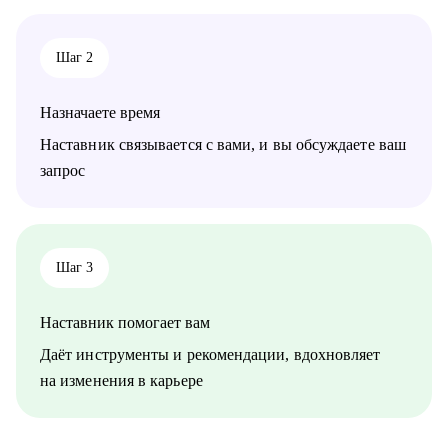
из смежной сферы.
• Начинающим и действующим PM, которым нужен
карьерный рост или смена направления.
Шаг 2
• Тем, кто не понимает, как показать свою ценность на рынке
и "продавать" опыт.
• Работаю как партнёр - уверенно, с опорой на рынок и
Назначаете время
реальные кейсы, а не теорию. Помогаю дойти до оффера.
Наставник связывается с вами, и вы обсуждаете ваш
запрос
Шаг 3
Наставник помогает вам
Даёт инструменты и рекомендации, вдохновляет
на изменения в карьере