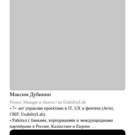
С чем помогу:
или грейде
• Составить эффективное резюме
• Руководителям бизнеса, лидерам команд
• Подготовиться к собеседованию в компанию
• Сформировать карьерную цель и определить стратегию её
достижения
• Разобрать любой продуктовый, управленческий или бизнес
кейс
• Дам рекомендации по управлению командой и её развитию
Кому могу помочь:
• Начинающим и опытным управленцам
• Тем, кто хочет начать карьеру в IT в любом направлении
• Менеджерам продуктов, разработчикам, тестировщикам,
проектным менеджерам
• Тем, кто хочет сменить направление развития своей карьеры
Максим
Дубинин
Project Manager в Авито / ex-UsabilityLab
• 7+ лет управляю проектами в IT, UX и финтехе (Avito,
CRIF, UsabilityLab).
• Работал с банками, корпорациями и международными
партнёрами в России, Казахстане и Европе.
• Уверенно выстраиваю процессы в мультикультурной среде: