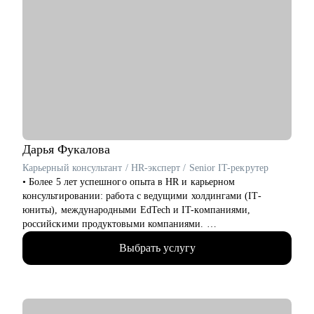
Дарья
Фукалова
Карьерный консультант / HR-эксперт / Senior IT-рекрутер
• Более 5 лет успешного опыта в HR и карьерном
консультировании: работа с ведущими холдингами (IT-
юниты), международными EdTech и IT-компаниями,
российскими продуктовыми компаниями.
• 20 000+ рассмотренных резюме.
Выбрать услугу
• 10 000+ часов собеседований с IT-специалистами и
руководителями (от junior до С-level).
• 500+ соискателей получили офферы благодаря
сотрудничеству со мной.
• 30% кандидатов, принятых мной на позиции специалистов,