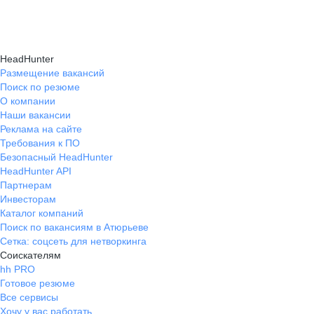
Консультация при смене профессии помогает
нужные работодателям.
текущем месте работы и о том, кому он будет
выявить подходящую сферу деятельности,
полезен, с какими запросами работает.
определить необходимые навыки, подготовить
Вы точно найдёте того, кто вам нужен!
HeadHunter
стратегию обучения и трудоустройства для
Размещение вакансий
Поиск по резюме
уверенного перехода.
О компании
Наши вакансии
Реклама на сайте
Требования к ПО
Безопасный HeadHunter
HeadHunter API
Партнерам
Инвесторам
Каталог компаний
Поиск по вакансиям в Атюрьеве
Сетка: соцсеть для нетворкинга
Соискателям
hh PRO
Готовое резюме
Все сервисы
Хочу у вас работать