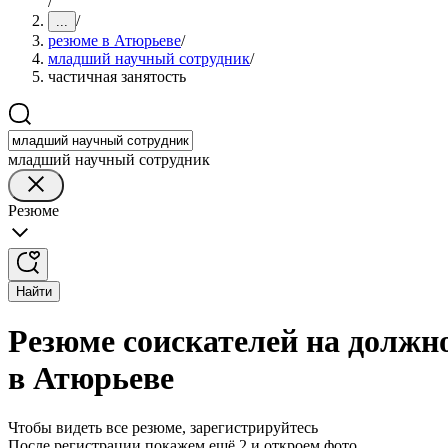
/
/
...
резюме в Атюрьеве
/
младший научный сотрудник
/
частичная занятость
младший научный сотрудник
Резюме
Найти
Резюме соискателей на должн
в Атюрьеве
Чтобы видеть все резюме, зарегистрируйтесь
После регистрации покажем ещё 2 и откроем фото