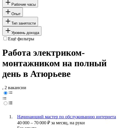
Рабочие часы
Опыт
Тип занятости
Уровень дохода
Ещё фильтры
Работа электриком-
монтажником на полный
день в Атюрьеве
, 2 вакансии
Начинающий мастер по обслуживанию интернета
40 000
–
70 000
₽
за месяц,
на руки