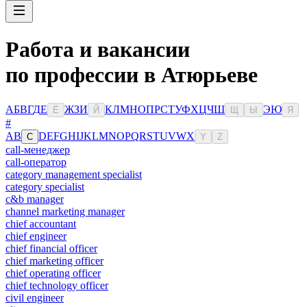
Работа и вакансии
по профессии в Атюрьеве
А
Б
В
Г
Д
Е
Ж
З
И
К
Л
М
Н
О
П
Р
С
Т
У
Ф
Х
Ц
Ч
Ш
Э
Ю
Ё
Й
Щ
Ы
Я
#
A
B
D
E
F
G
H
I
J
K
L
M
N
O
P
Q
R
S
T
U
V
W
X
C
Y
Z
call-менеджер
call-оператор
category management specialist
category specialist
c&b manager
channel marketing manager
chief accountant
chief engineer
chief financial officer
chief marketing officer
chief operating officer
chief technology officer
civil engineer