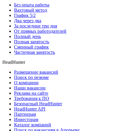
Без опыта работы
Вахтовый метод
График 5/2
Два через два
За последние три дня
От прямых работодателей
Полный день
Полная занятость
Сменный график
Частичная занятость
HeadHunter
Размещение вакансий
Поиск по резюме
О компании
Наши вакансии
Реклама на сайте
Требования к ПО
Безопасный HeadHunter
HeadHunter API
Партнерам
Инвесторам
Каталог компаний
Поиск по вакансиям в Атюрьеве