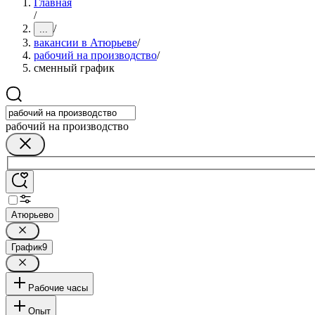
Главная
/
/
...
вакансии в Атюрьеве
/
рабочий на производство
/
сменный график
рабочий на производство
Атюрьево
График
9
Рабочие часы
Опыт