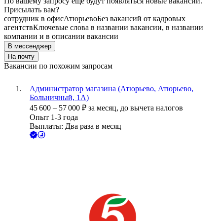
По вашему запросу ещё будут появляться новые вакансии.
Присылать вам?
сотрудник в офис
Атюрьево
Без вакансий от кадровых
агентств
Ключевые слова в названии вакансии, в названии
компании и в описании вакансии
В мессенджер
На почту
Вакансии по похожим запросам
Администратор магазина (Атюрьево, Атюрьево,
Больничный, 1А)
45 600
–
57 000
₽
за месяц,
до вычета налогов
Опыт 1-3 года
Выплаты: Два раза в месяц