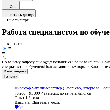
Опыт
Уровень дохода
Ещё фильтры
Работа специалистом по обуч
, 1 вакансия
По вашему запросу ещё будут появляться новые вакансии. При
специалист по обучению
Полная занятость
Атюрьево
Ключевые с
В мессенджер
На почту
Директор магазина-партнёр (Атюрьево, Атюрьево, Бол
70 200
–
91 300
₽
за месяц,
до вычета налогов
Опыт 1-3 года
Выплаты: Два раза в месяц