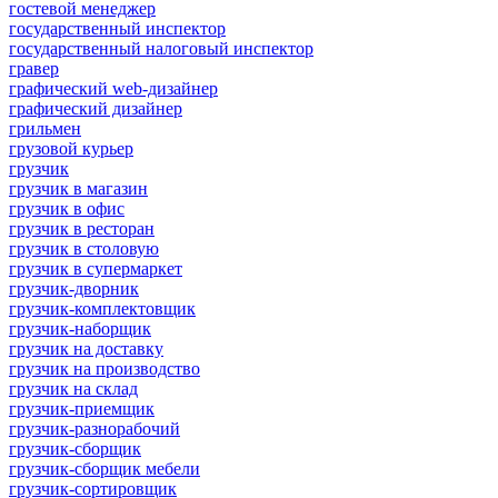
гостевой менеджер
государственный инспектор
государственный налоговый инспектор
гравер
графический web-дизайнер
графический дизайнер
грильмен
грузовой курьер
грузчик
грузчик в магазин
грузчик в офис
грузчик в ресторан
грузчик в столовую
грузчик в супермаркет
грузчик-дворник
грузчик-комплектовщик
грузчик-наборщик
грузчик на доставку
грузчик на производство
грузчик на склад
грузчик-приемщик
грузчик-разнорабочий
грузчик-сборщик
грузчик-сборщик мебели
грузчик-сортировщик