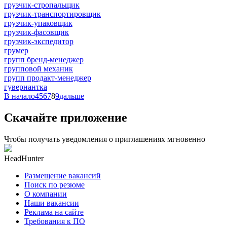
грузчик-стропальщик
грузчик-транспортировщик
грузчик-упаковщик
грузчик-фасовщик
грузчик-экспедитор
грумер
групп бренд-менеджер
групповой механик
групп продакт-менеджер
гувернантка
В начало
4
5
6
7
8
9
дальше
Скачайте приложение
Чтобы получать уведомления о приглашениях мгновенно
HeadHunter
Размещение вакансий
Поиск по резюме
О компании
Наши вакансии
Реклама на сайте
Требования к ПО