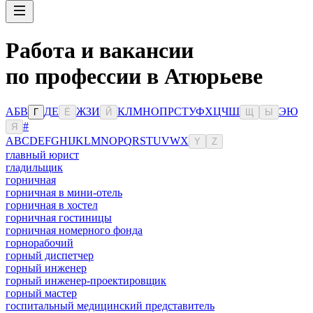
Работа и вакансии
по профессии в Атюрьеве
А
Б
В
Д
Е
Ж
З
И
К
Л
М
Н
О
П
Р
С
Т
У
Ф
Х
Ц
Ч
Ш
Э
Ю
Г
Ё
Й
Щ
Ы
#
Я
A
B
C
D
E
F
G
H
I
J
K
L
M
N
O
P
Q
R
S
T
U
V
W
X
Y
Z
главный юрист
гладильщик
горничная
горничная в мини-отель
горничная в хостел
горничная гостиницы
горничная номерного фонда
горнорабочий
горный диспетчер
горный инженер
горный инженер-проектировщик
горный мастер
госпитальный медицинский представитель