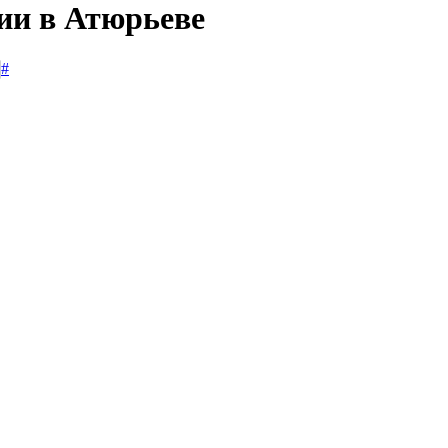
сии в Атюрьеве
#