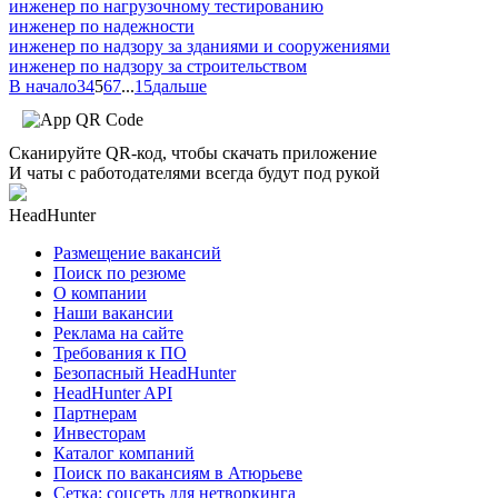
инженер по нагрузочному тестированию
инженер по надежности
инженер по надзору за зданиями и сооружениями
инженер по надзору за строительством
В начало
3
4
5
6
7
...
15
дальше
Сканируйте QR-код, чтобы скачать приложение
И чаты с работодателями всегда будут под рукой
HeadHunter
Размещение вакансий
Поиск по резюме
О компании
Наши вакансии
Реклама на сайте
Требования к ПО
Безопасный HeadHunter
HeadHunter API
Партнерам
Инвесторам
Каталог компаний
Поиск по вакансиям в Атюрьеве
Сетка: соцсеть для нетворкинга