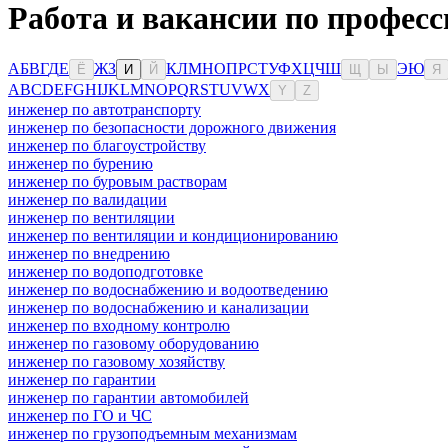
Работа и вакансии по профес
А
Б
В
Г
Д
Е
Ж
З
К
Л
М
Н
О
П
Р
С
Т
У
Ф
Х
Ц
Ч
Ш
Э
Ю
Ё
И
Й
Щ
Ы
Я
A
B
C
D
E
F
G
H
I
J
K
L
M
N
O
P
Q
R
S
T
U
V
W
X
Y
Z
инженер по автотранспорту
инженер по безопасности дорожного движения
инженер по благоустройству
инженер по бурению
инженер по буровым растворам
инженер по валидации
инженер по вентиляции
инженер по вентиляции и кондиционированию
инженер по внедрению
инженер по водоподготовке
инженер по водоснабжению и водоотведению
инженер по водоснабжению и канализации
инженер по входному контролю
инженер по газовому оборудованию
инженер по газовому хозяйству
инженер по гарантии
инженер по гарантии автомобилей
инженер по ГО и ЧС
инженер по грузоподъемным механизмам