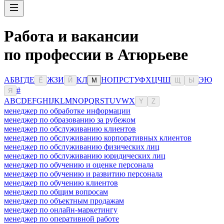
Работа и вакансии
по профессии в Атюрьеве
А
Б
В
Г
Д
Е
Ж
З
И
К
Л
Н
О
П
Р
С
Т
У
Ф
Х
Ц
Ч
Ш
Э
Ю
Ё
Й
М
Щ
Ы
#
Я
A
B
C
D
E
F
G
H
I
J
K
L
M
N
O
P
Q
R
S
T
U
V
W
X
Y
Z
менеджер по обработке информации
менеджер по образованию за рубежом
менеджер по обслуживанию клиентов
менеджер по обслуживанию корпоративных клиентов
менеджер по обслуживанию физических лиц
менеджер по обслуживанию юридических лиц
менеджер по обучению и оценке персонала
менеджер по обучению и развитию персонала
менеджер по обучению клиентов
менеджер по общим вопросам
менеджер по объектным продажам
менеджер по онлайн-маркетингу
менеджер по оперативной работе