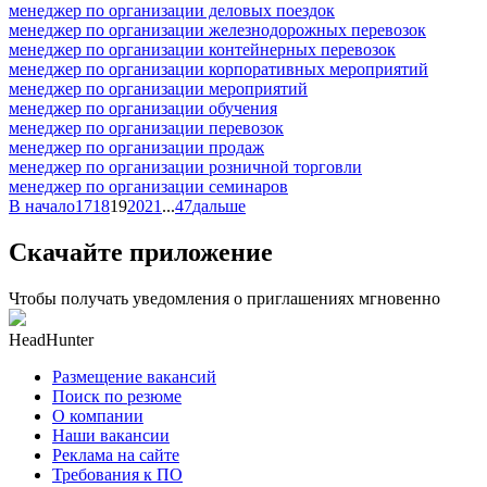
менеджер по организации деловых поездок
менеджер по организации железнодорожных перевозок
менеджер по организации контейнерных перевозок
менеджер по организации корпоративных мероприятий
менеджер по организации мероприятий
менеджер по организации обучения
менеджер по организации перевозок
менеджер по организации продаж
менеджер по организации розничной торговли
менеджер по организации семинаров
В начало
17
18
19
20
21
...
47
дальше
Скачайте приложение
Чтобы получать уведомления о приглашениях мгновенно
HeadHunter
Размещение вакансий
Поиск по резюме
О компании
Наши вакансии
Реклама на сайте
Требования к ПО