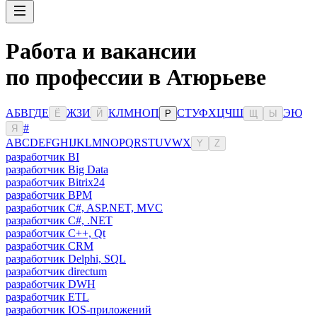
Работа и вакансии
по профессии в Атюрьеве
А
Б
В
Г
Д
Е
Ж
З
И
К
Л
М
Н
О
П
С
Т
У
Ф
Х
Ц
Ч
Ш
Э
Ю
Ё
Й
Р
Щ
Ы
#
Я
A
B
C
D
E
F
G
H
I
J
K
L
M
N
O
P
Q
R
S
T
U
V
W
X
Y
Z
разработчик BI
разработчик Big Data
разработчик Bitrix24
разработчик BPM
разработчик C#, ASP.NET, MVC
разработчик C#, .NET
разработчик C++, Qt
разработчик CRM
разработчик Delphi, SQL
разработчик directum
разработчик DWH
разработчик ETL
разработчик IOS-приложений