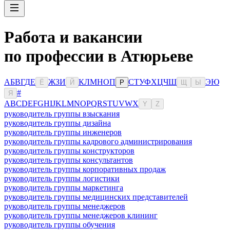
Работа и вакансии
по профессии в Атюрьеве
А
Б
В
Г
Д
Е
Ж
З
И
К
Л
М
Н
О
П
С
Т
У
Ф
Х
Ц
Ч
Ш
Э
Ю
Ё
Й
Р
Щ
Ы
#
Я
A
B
C
D
E
F
G
H
I
J
K
L
M
N
O
P
Q
R
S
T
U
V
W
X
Y
Z
руководитель группы взыскания
руководитель группы дизайна
руководитель группы инженеров
руководитель группы кадрового администрирования
руководитель группы конструкторов
руководитель группы консультантов
руководитель группы корпоративных продаж
руководитель группы логистики
руководитель группы маркетинга
руководитель группы медицинских представителей
руководитель группы менеджеров
руководитель группы менеджеров клининг
руководитель группы обучения