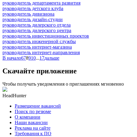
руководитель департамента развития
руководитель детского клуба
руководитель дивизиона
руководитель дизайн-студии
руководитель дилерского отдела
руководитель дилерского центра
руководитель инвестиционных проектов
руководитель инженерной службы
руководитель интернет-магазина
руководитель интернет-направления
В начало
6
7
8
9
10
...
17
дальше
Скачайте приложение
Чтобы получать уведомления о приглашениях мгновенно
HeadHunter
Размещение вакансий
Поиск по резюме
О компании
Наши вакансии
Реклама на сайте
Требования к ПО