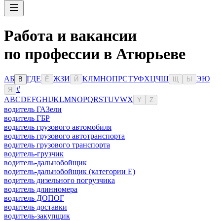
Работа и вакансии
по профессии в Атюрьеве
А
Б
Г
Д
Е
Ж
З
И
К
Л
М
Н
О
П
Р
С
Т
У
Ф
Х
Ц
Ч
Ш
Э
Ю
В
Ё
Й
Щ
Ы
#
Я
A
B
C
D
E
F
G
H
I
J
K
L
M
N
O
P
Q
R
S
T
U
V
W
X
Y
Z
водитель ГАЗели
водитель ГБР
водитель грузового автомобиля
водитель грузового автотранспорта
водитель грузового транспорта
водитель-грузчик
водитель-дальнобойщик
водитель-дальнобойщик (категории Е)
водитель дизельного погрузчика
водитель длинномера
водитель ДОПОГ
водитель доставки
водитель-закупщик