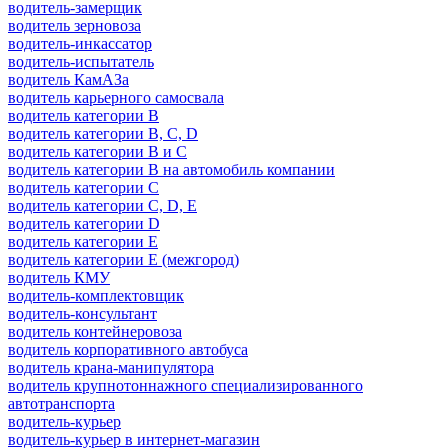
водитель-замерщик
водитель зерновоза
водитель-инкассатор
водитель-испытатель
водитель КамАЗа
водитель карьерного самосвала
водитель категории B
водитель категории B, C, D
водитель категории B и C
водитель категории B на автомобиль компании
водитель категории C
водитель категории C, D, E
водитель категории D
водитель категории E
водитель категории E (межгород)
водитель КМУ
водитель-комплектовщик
водитель-консультант
водитель контейнеровоза
водитель корпоративного автобуса
водитель крана-манипулятора
водитель крупнотоннажного специализированного
автотранспорта
водитель-курьер
водитель-курьер в интернет-магазин