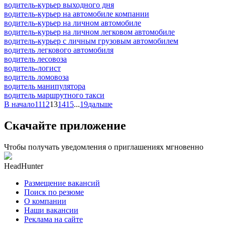
водитель-курьер выходного дня
водитель-курьер на автомобиле компании
водитель-курьер на личном автомобиле
водитель-курьер на личном легковом автомобиле
водитель-курьер с личным грузовым автомобилем
водитель легкового автомобиля
водитель лесовоза
водитель-логист
водитель ломовоза
водитель манипулятора
водитель маршрутного такси
В начало
11
12
13
14
15
...
19
дальше
Скачайте приложение
Чтобы получать уведомления о приглашениях мгновенно
HeadHunter
Размещение вакансий
Поиск по резюме
О компании
Наши вакансии
Реклама на сайте