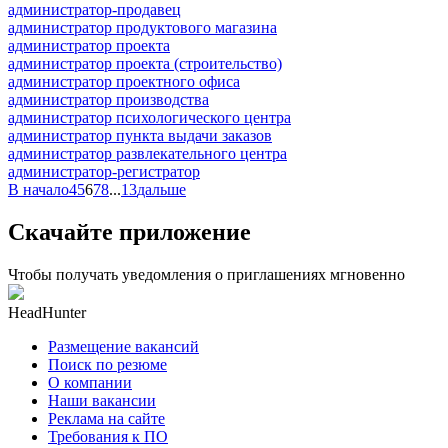
администратор-продавец
администратор продуктового магазина
администратор проекта
администратор проекта (строительство)
администратор проектного офиса
администратор производства
администратор психологического центра
администратор пункта выдачи заказов
администратор развлекательного центра
администратор-регистратор
В начало
4
5
6
7
8
...
13
дальше
Скачайте приложение
Чтобы получать уведомления о приглашениях мгновенно
HeadHunter
Размещение вакансий
Поиск по резюме
О компании
Наши вакансии
Реклама на сайте
Требования к ПО