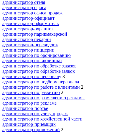
администратор отеля
администратор офиса
администратор офиса продаж
администратор-официант
администратор-оформитель
администратор-охранник
администратор парикмахерской
администратор пекарни
администратор-переводчик
администратор пиццерии
администратор по бронированию
администратор поликлиники
администратор по обработке заказов
администратор по обработке заявок
администратор по персоналу
3
администратор по подбору персонала
администратор по работе с клиентами
2
администратор по развитию
2
администратор по размещению рекламы
администратор по рекламе
администратор-портье
администратор по учету продаж
администратор по хозяйственной части
администратор-приемщик
администратор приложений
2