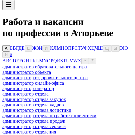
Работа и вакансии
по профессии в Атюрьеве
Б
В
Г
Д
Е
Ж
З
И
К
Л
М
Н
О
П
Р
С
Т
У
Ф
Х
Ц
Ч
Ш
Э
Ю
А
Ё
Й
Щ
Ы
#
Я
A
B
C
D
E
F
G
H
I
J
K
L
M
N
O
P
Q
R
S
T
U
V
W
X
Y
Z
администратор образовательного центра
администратор объекта
администратор оздоровительного центра
администратор онлайн-офиса
администратор-оператор
администратор отдела
администратор отдела закупок
администратор отдела кадров
администратор отдела логистики
администратор отдела по работе с клиентами
администратор отдела продаж
администратор отдела сервиса
администратор отделения