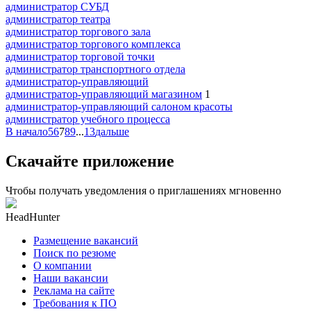
администратор СУБД
администратор театра
администратор торгового зала
администратор торгового комплекса
администратор торговой точки
администратор транспортного отдела
администратор-управляющий
администратор-управляющий магазином
1
администратор-управляющий салоном красоты
администратор учебного процесса
В начало
5
6
7
8
9
...
13
дальше
Скачайте приложение
Чтобы получать уведомления о приглашениях мгновенно
HeadHunter
Размещение вакансий
Поиск по резюме
О компании
Наши вакансии
Реклама на сайте
Требования к ПО