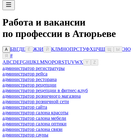
Работа и вакансии
по профессии в Атюрьеве
Б
В
Г
Д
Е
Ж
З
И
К
Л
М
Н
О
П
Р
С
Т
У
Ф
Х
Ц
Ч
Ш
Э
Ю
А
Ё
Й
Щ
Ы
#
Я
A
B
C
D
E
F
G
H
I
J
K
L
M
N
O
P
Q
R
S
T
U
V
W
X
Y
Z
администратор регистратуры
администратор рейса
администратор ресторана
администратор рецепции
администратор рецепции в фитнес-клуб
администратор розничного магазина
администратор розничной сети
администратор сайта
администратор салона красоты
администратор салона мебели
администратор салона оптики
администратор салона связи
администратор сауны