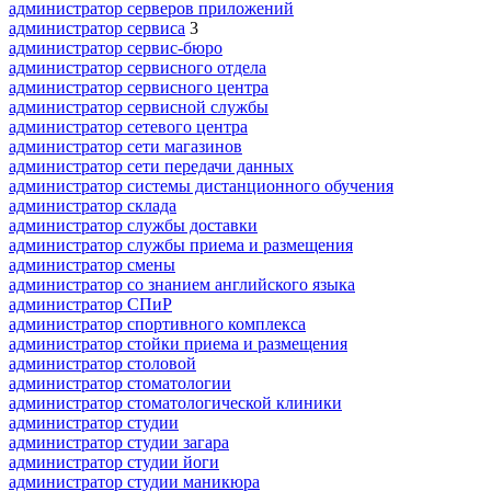
администратор серверов приложений
администратор сервиса
3
администратор сервис-бюро
администратор сервисного отдела
администратор сервисного центра
администратор сервисной службы
администратор сетевого центра
администратор сети магазинов
администратор сети передачи данных
администратор системы дистанционного обучения
администратор склада
администратор службы доставки
администратор службы приема и размещения
администратор смены
администратор со знанием английского языка
администратор СПиР
администратор спортивного комплекса
администратор стойки приема и размещения
администратор столовой
администратор стоматологии
администратор стоматологической клиники
администратор студии
администратор студии загара
администратор студии йоги
администратор студии маникюра