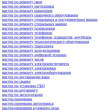
мастер по ремонту окон
мастер по ремонту оргтехники
мастер по ремонту принтеров
мастер по ремонту сварочного оборудования
мастер по ремонту стиральных и посудомоечных машин
мастер по ремонту стиральных машин
мастер по ремонту телевизоров
мастер по ремонту телефонов
мастер по ремонту телефонов, планшетов, ноутбуков
мастер по ремонту технологического оборудования
мастер по ремонту транспорта
мастер по ремонту холодильников
мастер по ремонту цифровой техники
мастер по ремонту часов
мастер по ремонту электроинструмента
мастер по ремонту электроники
мастер по ремонту электрооборудования
мастер по реставрации ванн
мастер по сварке
мастер по установке ГБО
мастер по шугарингу
мастер по эксплуатации
мастер-приемщик
мастер-приемщик автосервиса
мастер-приемщик кузовного цеха