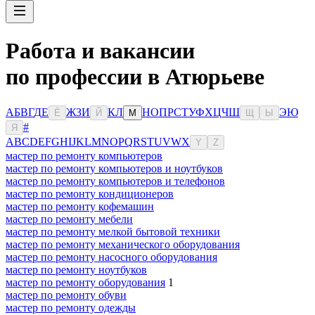
Работа и вакансии
по профессии в Атюрьеве
А
Б
В
Г
Д
Е
Ж
З
И
К
Л
Н
О
П
Р
С
Т
У
Ф
Х
Ц
Ч
Ш
Э
Ю
Ё
Й
М
Щ
Ы
#
Я
A
B
C
D
E
F
G
H
I
J
K
L
M
N
O
P
Q
R
S
T
U
V
W
X
Y
Z
мастер по ремонту компьютеров
мастер по ремонту компьютеров и ноутбуков
мастер по ремонту компьютеров и телефонов
мастер по ремонту кондиционеров
мастер по ремонту кофемашин
мастер по ремонту мебели
мастер по ремонту мелкой бытовой техники
мастер по ремонту механического оборудования
мастер по ремонту насосного оборудования
мастер по ремонту ноутбуков
мастер по ремонту оборудования
1
мастер по ремонту обуви
мастер по ремонту одежды