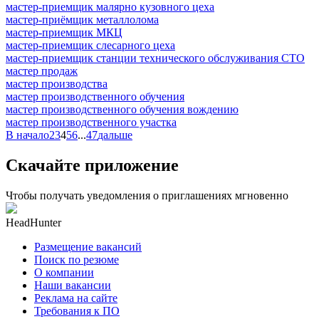
мастер-приемщик малярно кузовного цеха
мастер-приёмщик металлолома
мастер-приемщик МКЦ
мастер-приемщик слесарного цеха
мастер-приемщик станции технического обслуживания СТО
мастер продаж
мастер производства
мастер производственного обучения
мастер производственного обучения вождению
мастер производственного участка
В начало
2
3
4
5
6
...
47
дальше
Скачайте приложение
Чтобы получать уведомления о приглашениях мгновенно
HeadHunter
Размещение вакансий
Поиск по резюме
О компании
Наши вакансии
Реклама на сайте
Требования к ПО