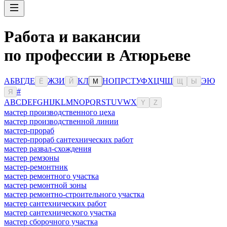
Работа и вакансии
по профессии в Атюрьеве
А
Б
В
Г
Д
Е
Ж
З
И
К
Л
Н
О
П
Р
С
Т
У
Ф
Х
Ц
Ч
Ш
Э
Ю
Ё
Й
М
Щ
Ы
#
Я
A
B
C
D
E
F
G
H
I
J
K
L
M
N
O
P
Q
R
S
T
U
V
W
X
Y
Z
мастер производственного цеха
мастер производственной линии
мастер-прораб
мастер-прораб сантехнических работ
мастер развал-схождения
мастер ремзоны
мастер-ремонтник
мастер ремонтного участка
мастер ремонтной зоны
мастер ремонтно-строительного участка
мастер сантехнических работ
мастер сантехнического участка
мастер сборочного участка