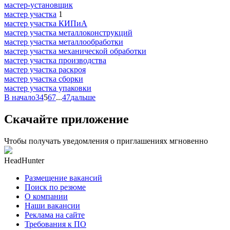
мастер-установщик
мастер участка
1
мастер участка КИПиА
мастер участка металлоконструкций
мастер участка металлообработки
мастер участка механической обработки
мастер участка производства
мастер участка раскроя
мастер участка сборки
мастер участка упаковки
В начало
3
4
5
6
7
...
47
дальше
Скачайте приложение
Чтобы получать уведомления о приглашениях мгновенно
HeadHunter
Размещение вакансий
Поиск по резюме
О компании
Наши вакансии
Реклама на сайте
Требования к ПО