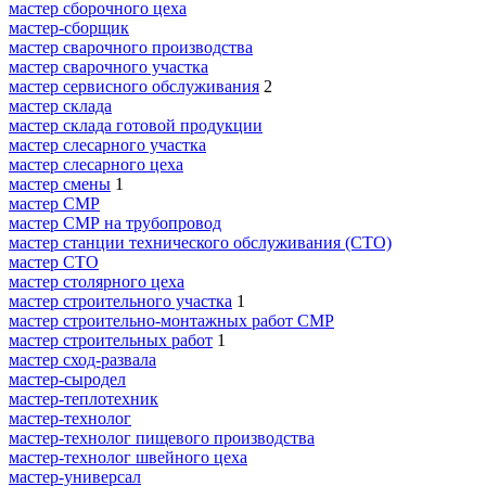
мастер сборочного цеха
мастер-сборщик
мастер сварочного производства
мастер сварочного участка
мастер сервисного обслуживания
2
мастер склада
мастер склада готовой продукции
мастер слесарного участка
мастер слесарного цеха
мастер смены
1
мастер СМР
мастер СМР на трубопровод
мастер станции технического обслуживания (СТО)
мастер СТО
мастер столярного цеха
мастер строительного участка
1
мастер строительно-монтажных работ СМР
мастер строительных работ
1
мастер сход-развала
мастер-сыродел
мастер-теплотехник
мастер-технолог
мастер-технолог пищевого производства
мастер-технолог швейного цеха
мастер-универсал