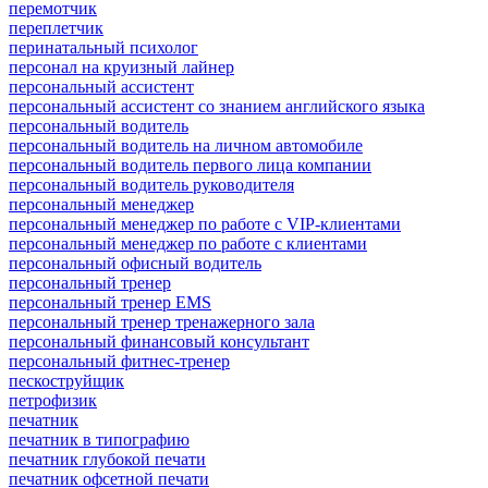
перемотчик
переплетчик
перинатальный психолог
персонал на круизный лайнер
персональный ассистент
персональный ассистент со знанием английского языка
персональный водитель
персональный водитель на личном автомобиле
персональный водитель первого лица компании
персональный водитель руководителя
персональный менеджер
персональный менеджер по работе с VIP-клиентами
персональный менеджер по работе с клиентами
персональный офисный водитель
персональный тренер
персональный тренер EMS
персональный тренер тренажерного зала
персональный финансовый консультант
персональный фитнес-тренер
пескоструйщик
петрофизик
печатник
печатник в типографию
печатник глубокой печати
печатник офсетной печати