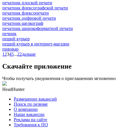
печатник плоской печати
печатник флексографской печати
печатник флексопечати
печатник цифровой печати
печатник-шелкограф
печатник широкоформатной печати
печник
пеший курьер
пеший курьер в интернет-магазин
пивовар
1
2
3
4
5
...
22
дальше
Скачайте приложение
Чтобы получать уведомления о приглашениях мгновенно
HeadHunter
Размещение вакансий
Поиск по резюме
О компании
Наши вакансии
Реклама на сайте
Требования к ПО