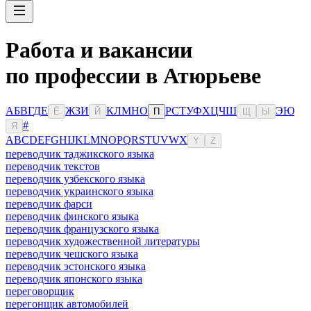
Работа и вакансии
по профессии в Атюрьеве
А
Б
В
Г
Д
Е
Ж
З
И
К
Л
М
Н
О
Р
С
Т
У
Ф
Х
Ц
Ч
Ш
Э
Ю
Ё
Й
П
Щ
Ы
#
Я
A
B
C
D
E
F
G
H
I
J
K
L
M
N
O
P
Q
R
S
T
U
V
W
X
Y
Z
переводчик таджикского языка
переводчик текстов
переводчик узбекского языка
переводчик украинского языка
переводчик фарси
переводчик финского языка
переводчик французского языка
переводчик художественной литературы
переводчик чешского языка
переводчик эстонского языка
переводчик японского языка
переговорщик
перегонщик автомобилей