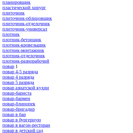
планировщик
пластический хирург
плиточник
плиточник-облицовщик
плиточник-отделочник
плиточник-универсал
плотник
плотник-бетонщик
плотник-кровельщик
плотник-монтажник
плотник-отделочник
плотник-разнорабочий
повар
1
повар 4-5 разряда
повар 4 разряда
повар 5 разряда
повар азиатской кухни
повар-бариста
повар-бармен
повар-блинопек
повар-бригадир
повар в бар
повар в бургерную
повар в вагон-ресторан
повар в детский сад