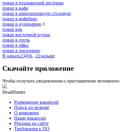
повар в итальянский ресторан
повар в кафе
повар в корпоративную столовую
повар в кофейню
повар в кулинарию
1
повар вок
повар восточной кухни
повар в отель
повар в офис
повар в пиццерию
В начало
2
3
4
5
6
...
22
дальше
Скачайте приложение
Чтобы получать уведомления о приглашениях мгновенно
HeadHunter
Размещение вакансий
Поиск по резюме
О компании
Наши вакансии
Реклама на сайте
Требования к ПО