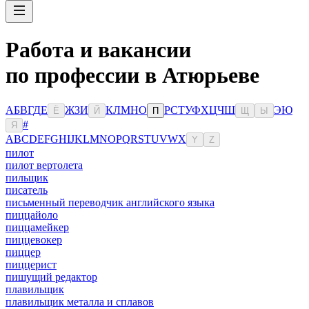
Работа и вакансии
по профессии в Атюрьеве
А
Б
В
Г
Д
Е
Ж
З
И
К
Л
М
Н
О
Р
С
Т
У
Ф
Х
Ц
Ч
Ш
Э
Ю
Ё
Й
П
Щ
Ы
#
Я
A
B
C
D
E
F
G
H
I
J
K
L
M
N
O
P
Q
R
S
T
U
V
W
X
Y
Z
пилот
пилот вертолета
пильщик
писатель
письменный переводчик английского языка
пиццайоло
пиццамейкер
пиццевокер
пиццер
пиццерист
пишущий редактор
плавильщик
плавильщик металла и сплавов